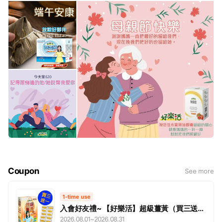
Coupon
See more
1-time use
入會好友禮~ 【好樂活】超級薑黃（買三送
一） 限時限量活動 !
2026.08.01
~
2026.08.31