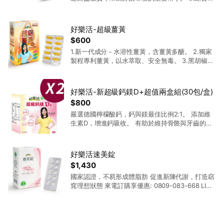
化酵素，幫助消化、營養補給。 4.專利顆粒劑型，
易溶於口、安全不嗆粉。 來電訂購享優惠: 0809-
083-668 LINE 留言,會有專人與您聯絡~
好樂活-超級薑黃
$600
1.新一代成分－水溶性薑黃，含薑黃多醣。 2.獨家
製程專利薑黃，以水萃取、安全無毒。 3.黑胡椒萃
取(含胡椒鹼)，輔助薑黃吸收。 4.促進新陳代謝，
健康維持。 來電訂購享優惠: 0809-083-668 LINE
留言,會有專人與您聯絡~
好樂活-新超級鈣鎂D+超值兩盒組(30包/盒)
$800
嚴選德國檸檬酸鈣，鈣與鎂最佳比例2:1。 添加維
生素D，增進鈣吸收。 有助於維持骨骼與牙齒的正
常發育。 每日營養補給、健康維持的小幫手。 酸
甜滋味，粉末入口好溶解。 來電訂購享優惠:
0809-083-668 LINE 留言,會有專人與您聯絡~
好樂活速美錠
$1,430
國家認證，不易形成體脂肪 促進新陳代謝，打造窈
窕理想狀態 來電訂購享優惠: 0809-083-668 LINE
留言,會有專人與您聯絡~