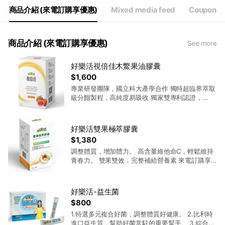
商品介紹 (來電訂購享優惠)
Mixed media feed
Coupon
商品介紹 (來電訂購享優惠)
See more
好樂活視倍佳木鱉果油膠囊
$1,600
專業研發團隊，國立科大產學合作 獨特超臨界萃取
級分餾製程，高純度易吸收 獨家雙專利認證，
100%純木鱉果油Gactenoid 來電訂購享優惠:
0809-083-668 LINE 留言,會有專人與您聯絡~
好樂活雙果極萃膠囊
$1,380
調整體質，增加體力。 高含量維他命C，輕鬆維持
青春力。 雙果雙效，完整補給營養素 來電訂購享
優惠: 0809-083-668 LINE 留言,會有專人與您聯
絡~
好樂活-益生菌
$800
1.特選多元複合好菌，調整體質好健康。 2.比利時
進口益生質，幫助好菌常駐的重要幫手。 3.綜合消