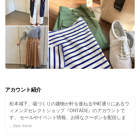
アカウント紹介
松本城下、蔵づくりの建物が軒を連ねる中町通りにあるウ
ィメンズセレクトショップ『ONTADE』のアカウントで
す。 セールやイベント情報、お得なクーポンを配信しま
す。 割引券やプレゼントが当たる抽選会もありますよ！
...
See more
今なら、友だち追加特典として1,000円OFFクーポンをプ
レゼントしています！ 今すぐ「友だち追加」をクリックし