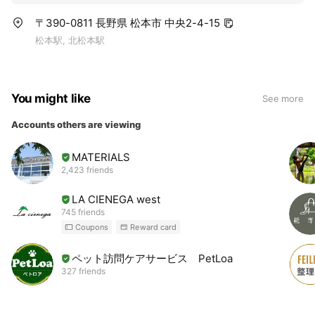
〒390-0811 長野県 松本市 中央2-4-15
松本駅, 北松本駅
You might like
See more
Accounts others are viewing
MATERIALS
2,423 friends
LA CIENEGA west
745 friends
Coupons
Reward card
ペット訪問ケアサービス PetLoa
327 friends