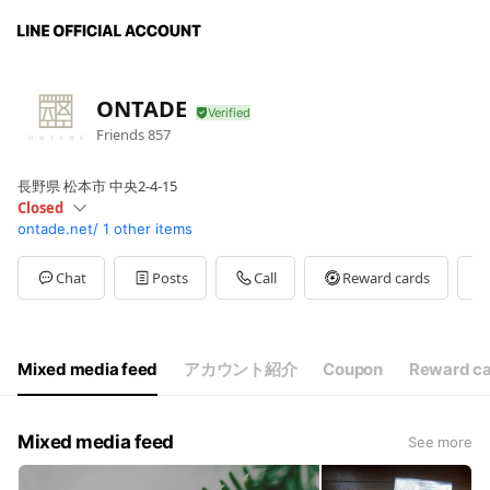
ONTADE
Friends
857
長野県 松本市 中央2-4-15
Closed
ontade.net/
1 other items
Sun
10:30 - 19:00
Mon
10:30 - 19:00
Tue
10:30 - 19:00
Chat
Posts
Call
Reward cards
Wed
10:30 - 19:00
Thu
Closed
Fri
10:30 - 19:00
Sat
10:30 - 19:00
Mixed media feed
アカウント紹介
Coupon
Reward c
毎週木曜日・年末年始はお休みです
Mixed media feed
See more