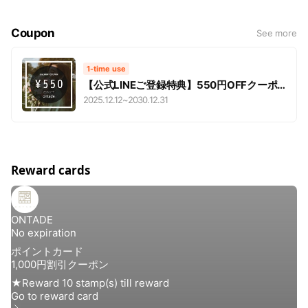
て、友だち追加してくださいね♪
Coupon
See more
1-time use
【公式LINEご登録特典】550円OFFクーポ
ン
2025.12.12
~
2030.12.31
Reward cards