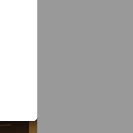
l
o
s
e