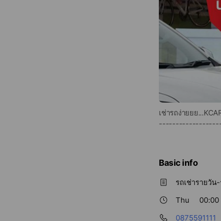
เช่ารถง่ายยย...KCA
------------------
Basic info
รถเช่ารายวัน-
Thu
00:00 
0875591111