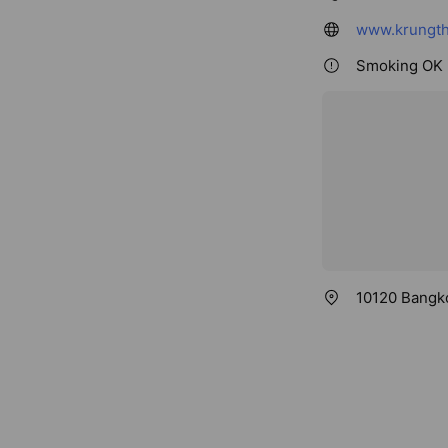
www.krungtha
Smoking OK
10120 Bangk