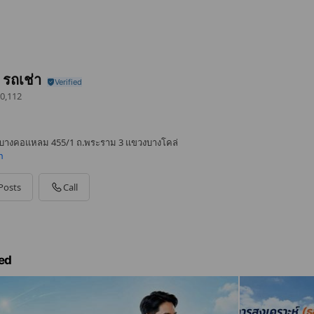
รถเช่า
0,112
 บางคอแหลม 455/1 ถ.พระราม 3 แขวงบางโคล่
h
Posts
Call
ed