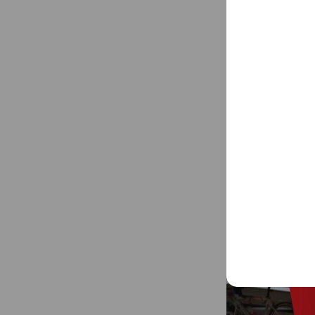
เช่าKCAR ส่งรถถึงท