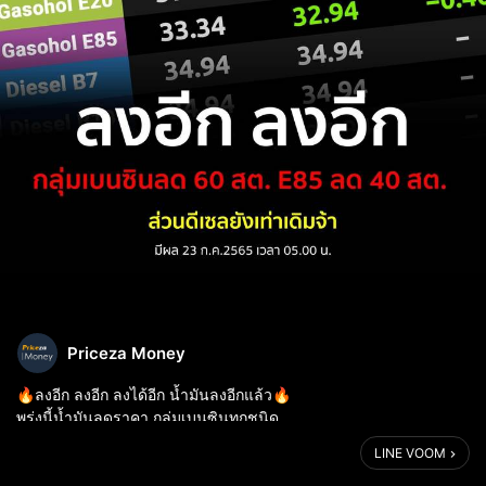
Priceza Money
🔥ลงอีก ลงอีก ลงได้อีก น้ำมันลงอีกแล้ว🔥
พรุ่งนี้น้ำมันลดราคา กลุ่มเบนซินทุกชนิด
ลด 60 สต. ยกเว้น E85 ลด 40 สต.⁣
LINE VOOM
.
📍 เช็คเบี้ยได้แล้ววันนี้ที่👇🏻