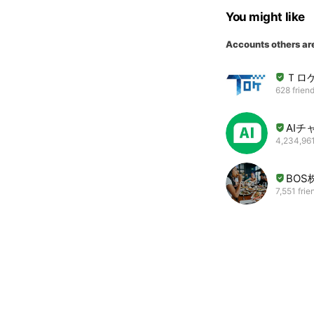
You might like
Accounts others ar
Ｔロ
628 frien
AIチ
4,234,961
BOS
7,551 frie