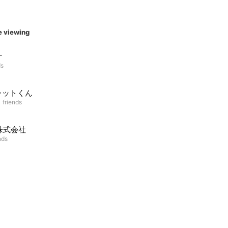
e viewing
ケ
ds
ャットくん
 friends
株式会社
nds