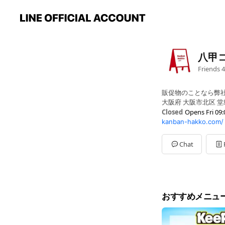
八甲
Friends
4
販促物のことなら弊
大阪府 大阪市北区 堂島
Closed
Opens Fri 09:
kanban-hakko.com/
Sun
Closed
Mon
09:00 - 18:00
Tue
09:00 - 18:00
Chat
Wed
09:00 - 18:00
Thu
09:00 - 18:00
Fri
09:00 - 18:00
Sat
Closed
夏季休業・年末年始
おすすめメニュ