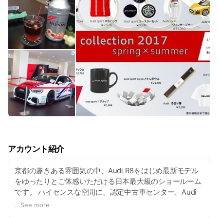
アカウント紹介
京都の趣きある雰囲気の中、Audi R8をはじめ最新モデル
をゆったりとご体感いただける日本最大級のショールーム
です。 ハイセンスな空間に、認定中古車センター、Audi
カフェ、Audi Exclusiveを備え、より上質なひとときをお
...
See more
楽しみいただけます。 併設のサービス工場では様々なメン