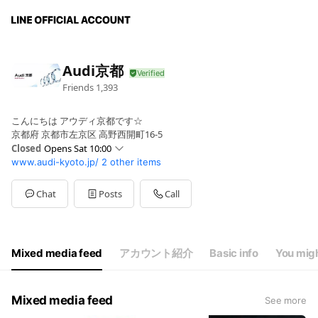
Audi京都
Friends
1,393
こんにちは アウディ京都です☆
京都府 京都市左京区 高野西開町16-5
Closed
Opens Sat 10:00
www.audi-kyoto.jp/
2 other items
Sun
10:00 - 18:00
Mon
10:00 - 18:00
Tue
10:00 - 18:00
Chat
Posts
Call
Wed
Closed
Thu
10:00 - 18:00
Fri
10:00 - 18:00
Sat
10:00 - 18:00
Mixed media feed
アカウント紹介
Basic info
You migh
定休日：毎週水曜、第2火曜 サービス受付17:30まで
Mixed media feed
See more