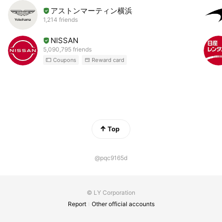
アストンマーティン横浜
1,214 friends
NISSAN
5,090,795 friends
Coupons
Reward card
Top
@pqc9165d
© LY Corporation
Report
Other official accounts