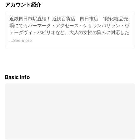
アカウント紹介
近鉄四日市駅直結！ 近鉄百貨店 四日市店 1階化粧品売
場にてカバーマーク・アクセース・ケサランパサラン・ヴ
ェーダヴィ・パピリオなど、大人の女性の悩みに対応した
製品を豊富に取り揃えるショップです。 季節に合ったお手
...
See more
入れやメイクアップ、あなたにピッタリの美のお手伝いを
させて頂きます。
Basic info