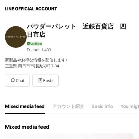
パウダーパレット 近鉄百貨店 四
日市店
Friends
1,400
新製品やお得な情報を配信します♪
三重県 四日市市諏訪栄町 7-34
Chat
Posts
Mixed media feed
アカウント紹介
Basic info
You migh
Mixed media feed