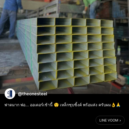
@theonesteel
ฟาดมาก พ่อ... ออเดอร์​เช้านี้ 😲 เหล็กชุบซิ้งค์ พร้อมส่ง ครับผม👌🙏
LINE VOOM
=======================
💻Website : theonesteel.com