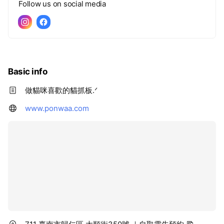
Follow us on social media
Basic info
做貓咪喜歡的貓抓板.ᐟ
www.ponwaa.com