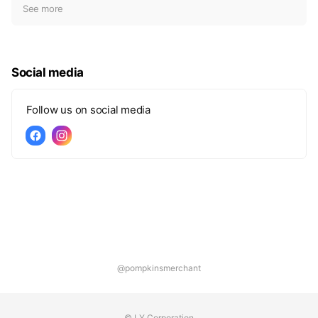
t
See more
i
c
e
Social media
Follow us on social media
@pompkinsmerchant
© LY Corporation