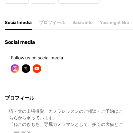
Wed
09:00 - 13:00
Thu
09:00 - 21:00
Fri
09:00 - 21:00
Sat
09:00 - 21:00
Social media
プロフィール
Basic info
You might like
Social media
Follow us on social media
プロフィール
猫・犬の出張撮影、カメラレッスンのご相談・ご予約はこ
ちらから承っています。
『ねこのきもち』専属カメラマンとして、多くの犬猫とご
家族を撮影しています。
...
See more