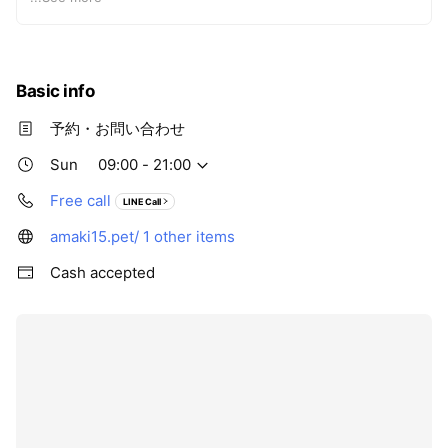
【主な実績】
・『ねこのきもち』専属カメラマン
・『いぬのきもち』表紙撮影
Basic info
・文化放送『編集長 稲垣吾郎』出演・対談
・読売テレビ『ピーチCAFE』出演。川田裕美司会
予約・お問い合わせ
・『こねこめくり』『柴めくり』表紙担当
Sun
09:00 - 21:00
・カメラ雑誌『写ガール』連載
Free call
LINE Call
amaki15.pet/
1 other items
Cash accepted