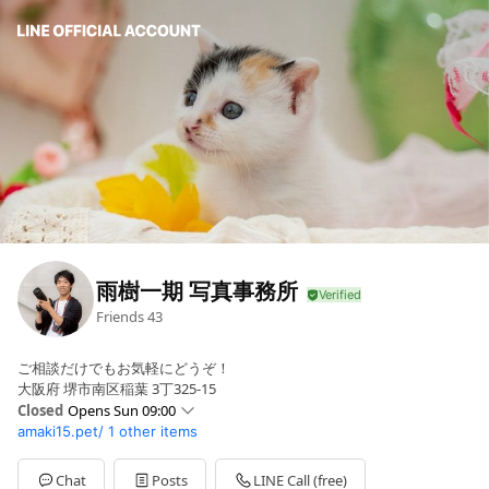
雨樹一期 写真事務所
Friends
43
ご相談だけでもお気軽にどうぞ！
大阪府 堺市南区稲葉 3丁325-15
Closed
Opens Sun 09:00
amaki15.pet/
1 other items
Sun
09:00 - 21:00
Mon
11:00 - 21:00
Tue
10:00 - 21:00
Chat
Posts
LINE Call (free)