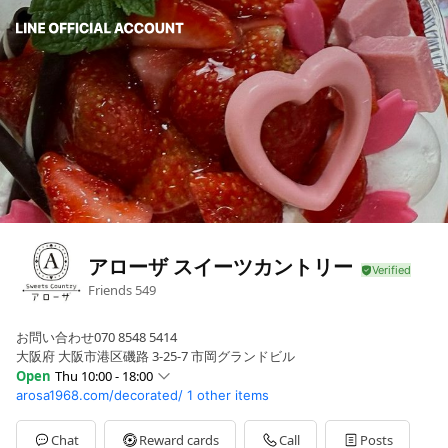
アローザ スイーツカントリー
Friends
549
お問い合わせ070 8548 5414
大阪府 大阪市港区磯路 3-25-7 市岡グランドビル
Open
Thu 10:00 - 18:00
arosa1968.com/decorated/
1 other items
Sun
10:00 - 18:00
Mon
00:00 - 00:00,00:00 - 00:00
Tue
10:00 - 18:00
Chat
Reward cards
Call
Posts