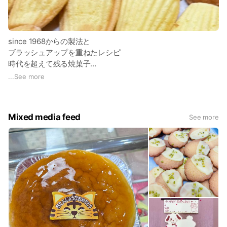
since 1968からの製法と
ブラッシュアップを重ねたレシピ
時代を超えて残る焼菓子…
大切に、ひとつひとつ丁寧に
...
See more
半世紀以上、作り続けております
人から人への贈り物
老若男女に愛されるお菓子です
Mixed media feed
See more