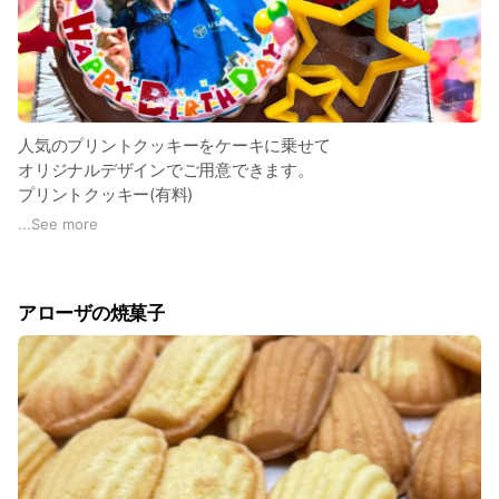
人気のプリントクッキーをケーキに乗せて
オリジナルデザインでご用意できます。
プリントクッキー(有料)
オリジナルデザイン(有料)
...
See more
とりあえずLINEからご相談くださいませ
アローザの焼菓子