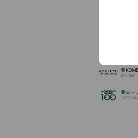
You might like
Accounts others ar
ユニ
15,292,51
Coupo
KOME
624,890 f
ロー
2,699,044