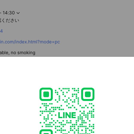
- 14:30
認ください
14
n.com/index.html?mode=pc
lable, no smoking
40 京都府 相楽郡精華町 祝園西1-9-46 せいかガーデンシティ2F
園駅, JR片町線 祝園駅