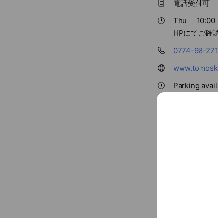
電話受付可
Thu
10:00 
HPにてご確
0774-98-27
www.tomoski
Parking avai
〒619-02
近鉄京都線 新祝