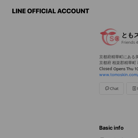
とも
Friends
4
京都府精華町にある
京都府 相楽郡精華町 祝
Closed
Opens Thu 10
www.tomoskin.com/
Sun
Closed
Mon
10:00 - 19:00
Tue
10:00 - 14:30
Chat
Wed
Closed
Thu
10:00 - 14:30
Fri
10:00 - 19:00
Sat
10:00 - 15:00
HPにてご確認くださ
Basic info