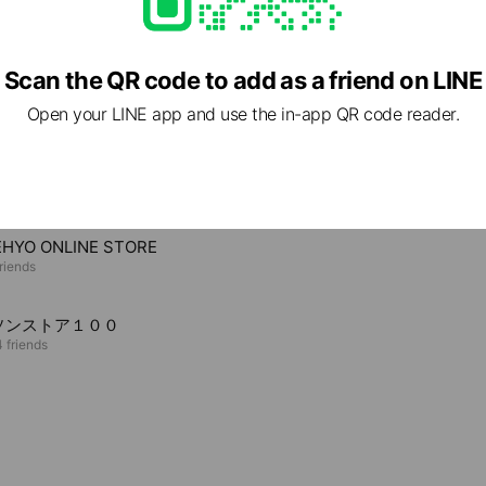
Scan the QR code to add as a friend on LINE
Open your LINE app and use the in-app QR code reader.
e viewing
バーサル・ピクチャーズ
5 friends
ns
Reward card
HYO ONLINE STORE
riends
ソンストア１００
 friends