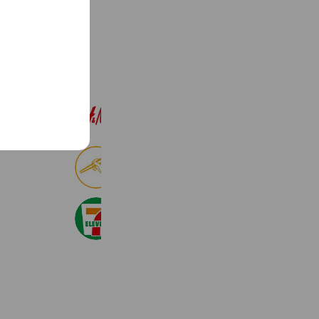
See more
H&M
22,559,760 friends
食べログ
8,999,157 friends
セブン‐イレブン・ジャパン
20,986,671 friends