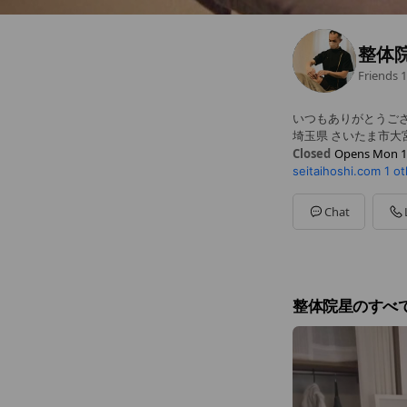
整体
Friends
1
いつもありがとうござ
埼玉県 さいたま市大宮
Closed
Opens Mon 1
seitaihoshi.com
1 o
Sun
Closed
Mon
10:00 - 21:00
Tue
10:00 - 21:00
Chat
Wed
10:00 - 21:00
Thu
10:00 - 21:00
Fri
10:00 - 21:00
Sat
10:00 - 21:00
不定休：1月のお休
整体院星のすべ