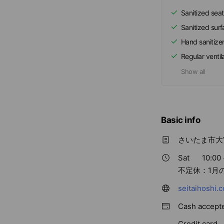
Sanitized seat
Sanitized sur
Hand sanitize
Regular ventil
Show all
Basic info
さいたま市大
Sat
10:00 
不定休：1月
seitaihoshi.
Cash accept
Credit card