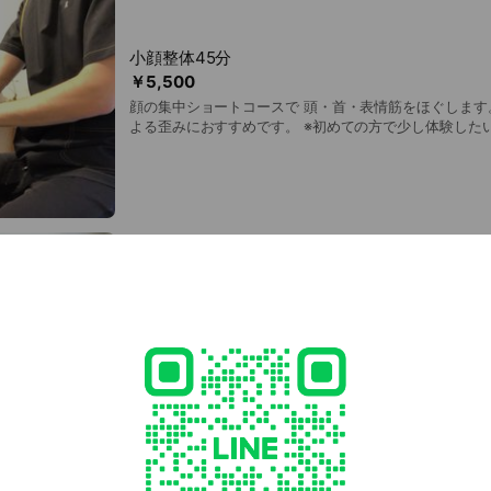
小顔整体45分
￥5,500
顔の集中ショートコースで 頭・首・表情筋をほぐします。 顔のクセ・疲
よる歪みにおすすめです。 ※初めての方で少し体験したい方 ↓ 初回 ¥4,500
です。(1000円OFF！)
小顔整体ベーシックコース60分
￥7,150
【人気No１】顔全体のほぐしからフェイシャルまで含んだコ
ての方ですべて体験したい方 ↓ 初回特別価格 ¥3,980