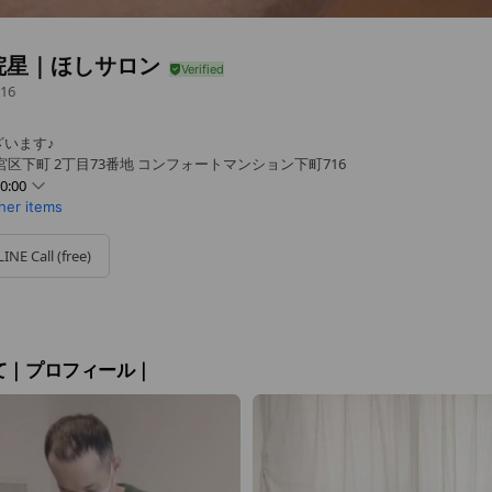
院星｜ほしサロン
16
います♪
区下町 2丁目73番地 コンフォートマンション下町716
0:00
ther items
LINE Call (free)
み（火曜、木曜、他）
て｜プロフィール｜