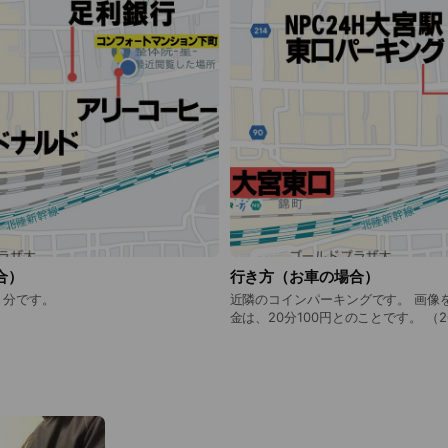
合）
行き方（お車の場合）
７分です。
近隣のコインパーキングです。 画像をご参照ください。 料
金は、20分100円とのことです。 （20
手数ですがよろしくお願いいたしま