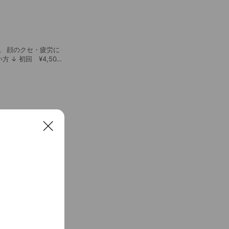
労に
C
l
o
s
e
ースです。 ※初め
です。