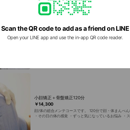
骨盤整体60分
Scan the QR code to add as a friend on LINE
￥7,150
Open your LINE app and use the in-app QR code reader.
全身のケア・メンテナンスコースです。 慢性的な疲れ（首肩・腰など）を状態
に合わせてケア（ほぐし・ストレッチ）します。 ※初めての方でしっかり体験
したい方 ↓ 初回 ¥3,980です。
小顔矯正＋骨盤矯正120分
￥14,300
顔/体の総合メンテコースです。 120分で顔・体まんべんなくケアできます。
・その日の体の感覚 ・ずっと気になっているお悩み ・
のリセット 姿勢や動きの状態に合わせた オーダーメイドな施術です。 ＼ 初め
て予約をするときは ／ ↓ ↓ ↓ 【初回料金】を設けています。