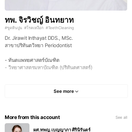
ทพ. จิรวิชญ์ อินทยาท
#
ขูดหินปูน
#
โรคเหงือก
#
TeethCleaning
Dr. Jirawit Inthayat DDS., MSc.
สาขาปริทันตวิทยา Periodontist
- ทันตแพทยศาสตร์บัณฑิต
- วิทยาศาสตรมหาบัณฑิต (ปริทันตศาสตร์)
- Doctor of Dental Surgery (DDS.)
- Master of Science in Periodontics
See more
More from this account
See all
ผศ.ทพญ. เบญญาภา ศิรินิรันดร์