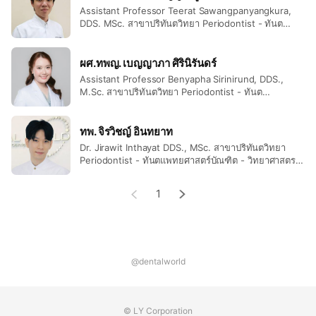
Assistant Professor Teerat Sawangpanyangkura,
DDS. MSc. สาขาปริทันตวิทยา Periodontist - ทันต
แพทยศาสตรบัณฑิต - ฝึกอบรมทันตแพทย์ประจำบ้านเพื่อ
วุฒิบัตร สาขาปริทันตวิทยา - วุฒิบัตรแสดงความรู้ความ
ชำนาญในการประกอบวิชาชีพทันตกรรม สาขาปริทันต
ผศ.ทพญ. เบญญาภา ศิรินิรันดร์
วิทยา - Doctor of Dental Surgery - Residency
Assistant Professor Benyapha Sirinirund, DDS.,
Training Programme in Periodontology - Diplomate,
M.Sc. สาขาปริทันตวิทยา Periodontist - ทันต
Thai Board of Periodontology
แพทยศาสตร์บัณฑิต (เกียรตินิยมอันดับ 1) -
ประกาศนียบัตร สาขาปริทันตวิทยา มหาวิทยาลัยมิชิแกน
สหรัฐอเมริกา - ประกาศนียบัตรบัณฑิต สาขาปริทันตวิทยา
ทพ. จิรวิชญ์ อินทยาท
มหาวิทยาลัยมิชิแกน สหรัฐอเมริกา - วิทยาศาสตร์มหา
Dr. Jirawit Inthayat DDS., MSc. สาขาปริทันตวิทยา
บัณฑิต สาขาปริทันตวิทยา มหาวิทยาลัยมิชิแกน
Periodontist - ทันตแพทยศาสตร์บัณฑิต - วิทยาศาสตร
สหรัฐอเมริกา - อนุมัติบัตรสาขาปริทันตวิทยาและรากฟัน
มหาบัณฑิต (ปริทันตศาสตร์) - Doctor of Dental
เทียม สหรัฐอเมริกา - อนุมัติบัตร สาขาปริทันตวิทยา
Surgery (DDS.) - Master of Science in Periodontics
1
•Doctor of Dental Surgery, Faculty of Dentistry,
Chiang Mai University, Thailand •Postgraduate
Program, University of Michigan School of
Dentistry, Ann Arbor, Michigan, USA •Master of
Science and Certificate in Periodontics, University
of Michigan School of Dentistry, Ann Arbor,
@dentalworld
Michigan, USA •Diplomate, the American Board of
Periodontology •Diplomate, the Thai Board of
Periodontology
© LY Corporation