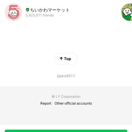
ちいかわマーケット
5,923,011 friends
Top
@pke9517i
© LY Corporation
Report
Other official accounts