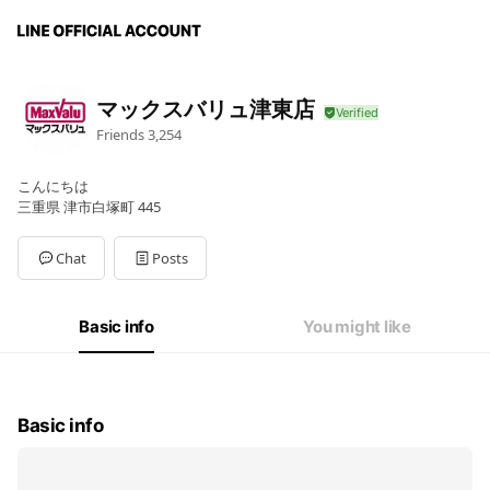
マックスバリュ津東店
Friends
3,254
こんにちは
三重県 津市白塚町 445
Chat
Posts
Basic info
You might like
Basic info