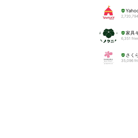
Yah
2,720,794
家具
6,351 fri
さく
35,096 fr