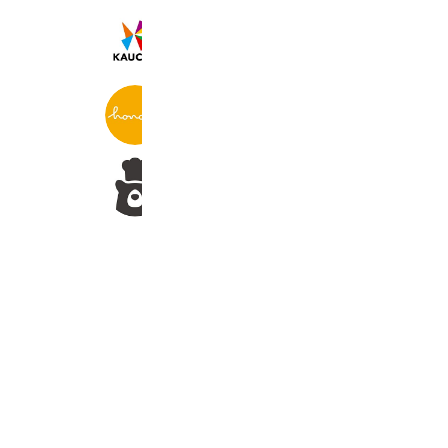
カウシェ
1,988,260 friends
honok
1,767 friends
ベーカリスタ サポート
1,877 friends
Coupons
Reward card