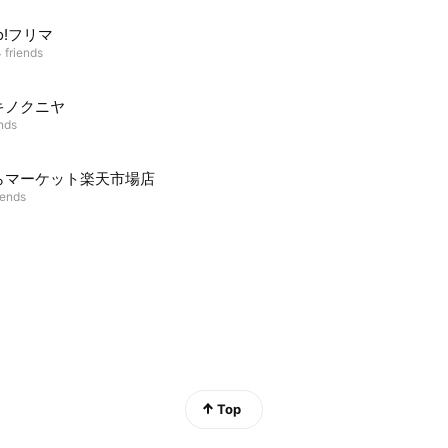
oo!フリマ
 friends
キノクニヤ
ends
らマーケット楽天市場店
iends
Top