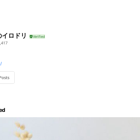
のイロドリ
,417
/
Posts
ed