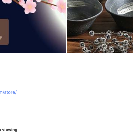
m/store/
e viewing