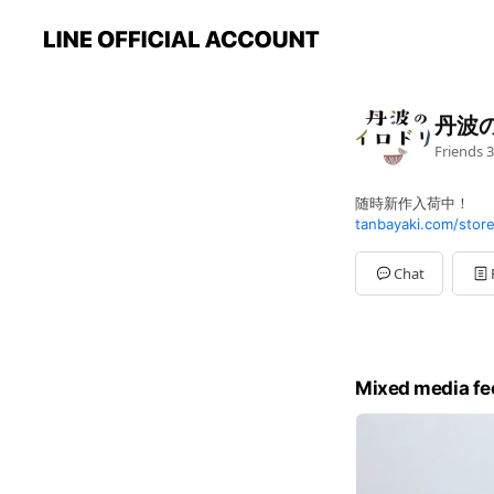
丹波
Friends
3
随時新作入荷中！
tanbayaki.com/store
Chat
Mixed media fe