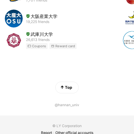
7,701 friends
大阪産業大学
19,225 friends
武庫川大学
26,613 friends
Coupons
Reward card
Top
@hannan_univ
© LY Corporation
Report
Other official accounts