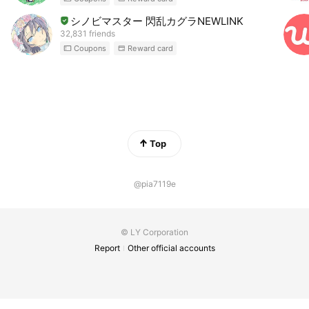
シノビマスター 閃乱カグラNEWLINK
32,831 friends
Coupons
Reward card
Top
@pia7119e
© LY Corporation
Report
Other official accounts