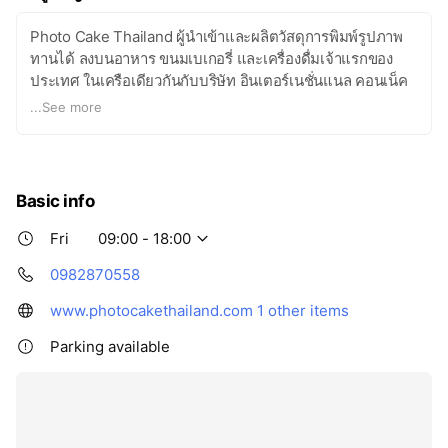
Photo Cake Thailand ผู้นำเข้าและผลิตวัสดุการพิมพ์รูปภาพ
ทานได้ ลงบนอาหาร ขนมเบเกอรี่ และเครื่องดื่มเจ้าแรกของ
ประเทศ ในเครือเดียวกันกับบริษัท อินเตอร์เนชั่นแนล คอนเน็ค
เทรด จํากัด ผู้นำด้านหมึกพิมพ์ในเมืองไทยมานานกว่า 20 ปี
...
See more
ถ้าคุณกำลังมองทางเลือกใหม่ในการเพิ่มมูลค่าให้กับเค้ก, ขนม
เบเกอรี่, กาแฟหรือเครื่องดื่มของคุณ เรายินดีให้คำแนะนำ
เพราะเราเป็นผู้เชียวด้านนี้โดยตรง การันตีลูกค้ามากกว่า 5,000
Basic info
ราย
Fri
09:00 - 18:00
0982870558
www.photocakethailand.com
1 other items
Parking available