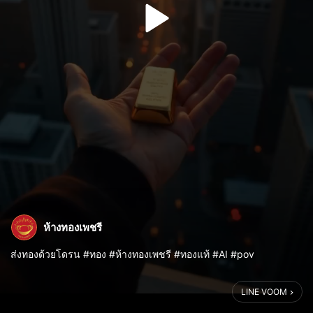
ห้างทองเพชรี
ส่งทองด้วยโดรน #ทอง #ห้างทองเพชรี #ทองแท้ #AI #pov
LINE VOOM