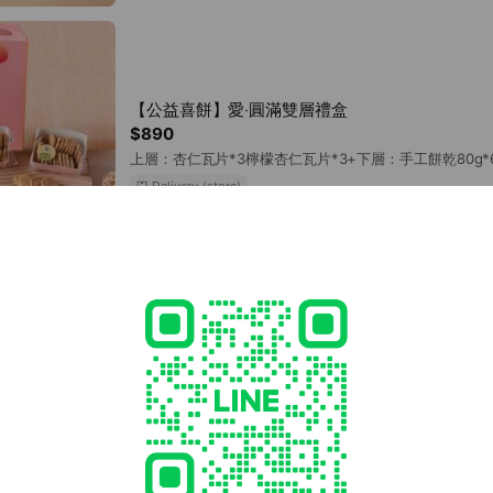
【公益喜餅】愛‧圓滿雙層禮盒
$890
上層：杏仁瓦片*3檸檬杏仁瓦片*3+下層：手工餅乾80g
Delivery (store)
ed