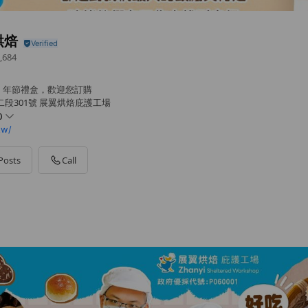
烘焙
,684
、年節禮盒，歡迎您訂購
二段301號 展翼烘焙庇護工場
0
tw/
Posts
Call