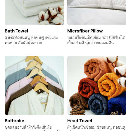
Bath Towel
Microfiber Pillow
ผ้าเช็ดตัวขนหนู ทอขนคู่ แข็งแรง
หมอนใยขนเป็ดเทียม รองรับสรีระได้
ทนทาน สัมผัสนุ่มสบาย
เป็นอย่างดี นุ่มสบายตลอดคืน
Bathrobe
Head Towel
ชุดคลุมอาบน้ำผ้ารังผึ้ง เส้นใย
ผ้าเช็ดหน้าเช็ดผม ผ้าขนหนู ทอขนคู่