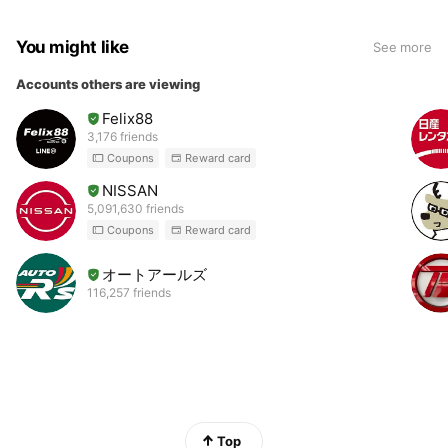
You might like
See more
Accounts others are viewing
Felix88
3,176 friends
Coupons
Reward card
NISSAN
5,091,630 friends
Coupons
Reward card
オートアールズ
116,257 friends
Top