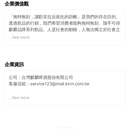
企業價值觀
「無時無刻，讓歡笑拉近彼此的距離」是我們的存在目的。
透過飲品的行銷，我們希望消費者能夠無時無刻、隨手可得
麒麟品牌系列飲品。人是社會的動物，人無法獨立於社會之
外而存在，而飲品可以成為一種社交媒介，一瓶飲料、一個
...
See more
舉杯的動作，能讓彼此的距離更靠近、人與人之間的關係更
緊密。 我們台灣麒麟的社員自己要充滿歡笑，才能透過飲
品，帶給人們歡笑。為了實現這樣的存在目的，我們以「為
家人準備」的基準，持續提供消費者安心、多樣化的酒類商
企業資訊
品與飲料商品，在台灣展開麒麟綜合飲料的行銷事業。
公司：台灣麒麟啤酒股份有限公司
客服信箱：service123@mail.kirin.com.tw
※禁止酒駕 未滿18歲禁止飲酒※
...
See more