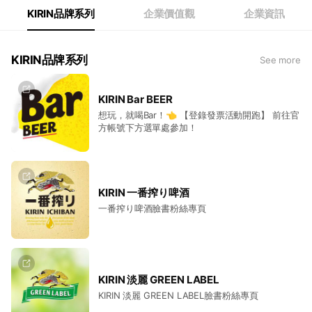
KIRIN品牌系列
企業價值觀
企業資訊
KIRIN品牌系列
See more
KIRIN Bar BEER
想玩，就喝Bar！👈 【登錄發票活動開跑】 前往官
方帳號下方選單處參加！
KIRIN 一番搾り啤酒
一番搾り啤酒臉書粉絲專頁
KIRIN 淡麗 GREEN LABEL
KIRIN 淡麗 GREEN LABEL臉書粉絲專頁