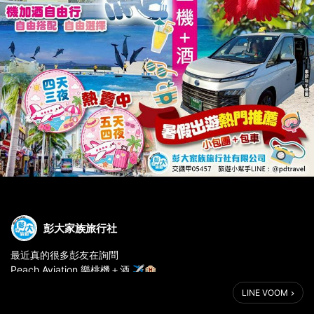
彭大家族旅行社
最近真的很多彭友在詢問
Peach Aviation 樂桃機＋酒 ✈️🏨
👉https://reurl.cc/EmQ63k
LINE VOOM
不少客人已經開始提前安排暑假行程了！