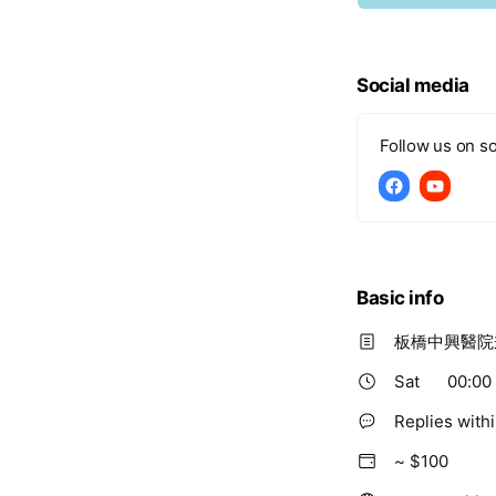
Social media
Follow us on so
Basic info
板橋中興醫院
Sat
00:00 
Replies with
~ $100