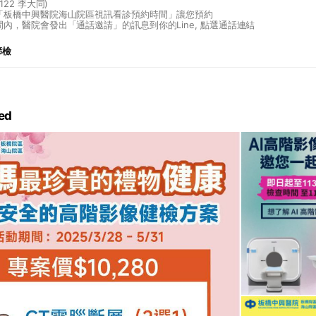
122 李大同)
供「板橋中興醫院海山院區視訊看診預約時間」讓您預約
時間內，醫院會發出「通話邀請」的訊息到你的Line, 點選通話連結
篩檢
ed