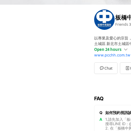
板橋
Friends
3
以專業及愛心的宗旨
土城區 新北市土城區
Open 24 hours
www.pcchh.com.tw
Sun
00:00 - 00:00
Mon
08:30 - 17:30
Tue
08:30 - 17:30
Chat
Wed
08:30 - 17:30
Thu
08:30 - 17:30
Fri
08:30 - 17:30
Sat
00:00 - 00:00
FAQ
Q
如何預約視訊
A
1.請先加入「板
搜尋LINE ID :
2. 在「板橋中