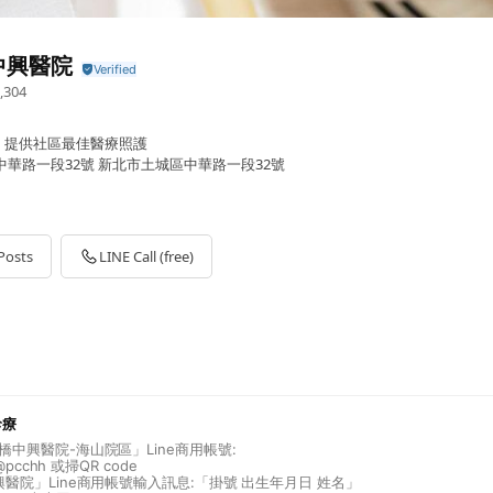
中興醫院
,304
，提供社區最佳醫療照護
中華路一段32號 新北市土城區中華路一段32號
Posts
LINE Call (free)
診療
橋中興醫院-海山院區」Line商用帳號:
 @pcchh 或掃QR code
興醫院」Line商用帳號輸入訊息:「掛號 出生年月日 姓名」