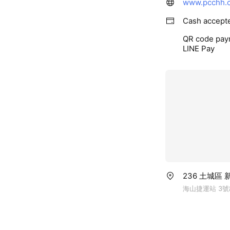
www.pcchh.
Cash accept
QR code pay
LINE Pay
236 土城區
海山捷運站 3