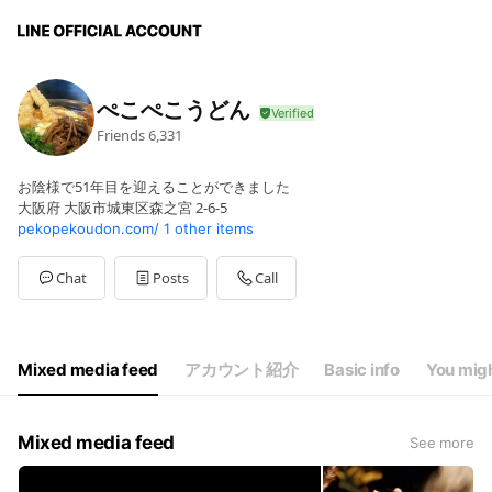
ぺこぺこうどん
Friends
6,331
お陰様で51年目を迎えることができました
大阪府 大阪市城東区森之宮 2-6-5
pekopekoudon.com/
1 other items
Chat
Posts
Call
Mixed media feed
アカウント紹介
Basic info
You migh
Mixed media feed
See more