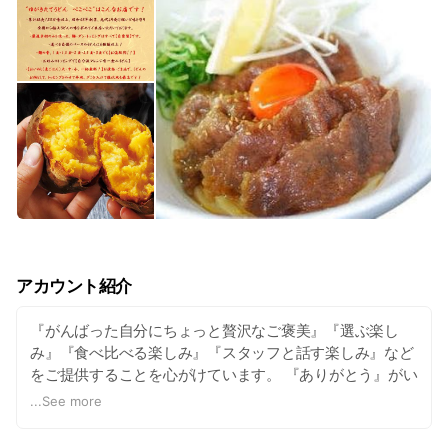
アカウント紹介
『がんばった自分にちょっと贅沢なご褒美』『選ぶ楽し
み』『食べ比べる楽しみ』『スタッフと話す楽しみ』など
をご提供することを心がけています。 『ありがとう』がい
っぱい集まるお店を目指し『笑顔』でお帰りいただくこと
...
See more
が私たちの最大の目標であり喜びです。