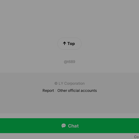
Top
@t689
© LY Corporation
Report
Other official accounts
Chat
Cou