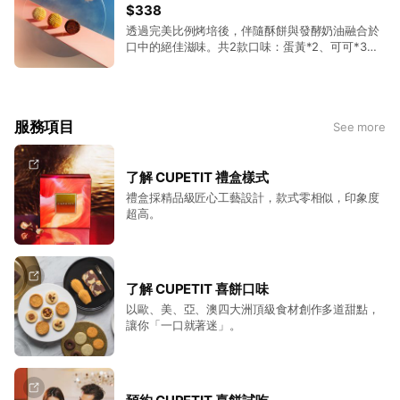
$338
透過完美比例烤培後，伴隨酥餅與發酵奶油融合於
口中的絕佳滋味。共2款口味：蛋黃*2、可可*3。
(可常溫14日，金色鋁箔袋防潮阻光效果頂級，風味
保鮮絕佳)
服務項目
See more
了解 CUPETIT 禮盒樣式
禮盒採精品級匠心工藝設計，款式零相似，印象度
超高。
了解 CUPETIT 喜餅口味
以歐、美、亞、澳四大洲頂級食材創作多道甜點，
讓你「一口就著迷」。