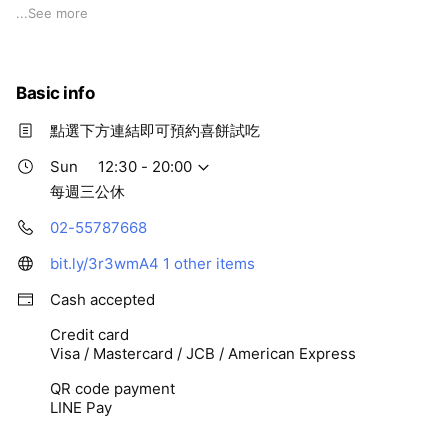
位於交通便捷台北大安站的精品手工喜餅店。寬敞明亮的店面，
...
See more
現場展示多款精緻的喜餅禮盒，法式手工餅乾、糕點與飲品的舒
適品嚐環境，搭配喜餅顧問的專業介紹與協助，卡柏蒂精品手工
喜餅是新人分享喜悅的送禮首選。
Basic info
/ 喜餅鑑賞方案 /
點選下方連結即可預約喜餅試吃
• 試吃費用為 $250，於官網訂購成功後訂單成立。
• 建議攜伴和邀請長輩同來，體驗人數不影響費用。
Sun
12:30 - 20:00
• 為響應環保，CUPETIT 線上交易僅提供電子發票。
每週三公休
如需紙本發票請自行從電子郵件中列印。
02-55787668
• 如想進一步了解更多，歡迎撥打諮詢專線：
02-5578-7668
bit.ly/3r3wmA4
1 other items
/ 營業資訊 /
Cash accepted
聯絡地址：106台北市大安區瑞安街23巷2號
Credit card
聯絡電話： 02-5578-7668
Visa / Mastercard / JCB / American Express
營業時間：12:30 - 20:00 (每週三公休)
QR code payment
LINE Pay