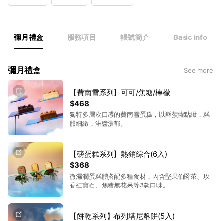
Wed
Closed
Thu
12:30 - 20:00
Fri
12:30 - 20:00
Sat
12:30 - 20:00
彌月禮盒
服務項目
帳號簡介
Basic info
每週三公休
彌月禮盒
See more
【費南雪系列】可可/焦糖/檸檬
$468
獨特多層次口感的費南雪蛋糕，以酥菠蘿點綴，糕
體細緻，淋醬濃郁。
【磅蛋糕系列】熱銷綜合(6入)
$368
微濕潤蛋糕體搭配多種食材，內含堅果伯爵茶、玫
香紅寶石、焦糖無花果等3款口味。
【餅乾系列】布列塔尼酥餅(5入)