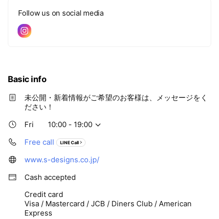
Follow us on social media
Basic info
未公開・新着情報がご希望のお客様は、メッセージをく
ださい！
Fri
10:00 - 19:00
Free call
LINE Call
www.s-designs.co.jp/
Cash accepted
Credit card
Visa / Mastercard / JCB / Diners Club / American
Express