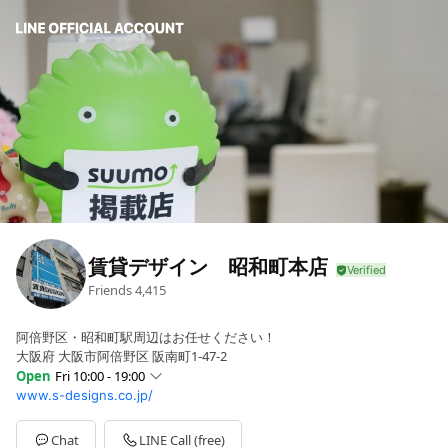
賃貸デザイン 昭和町本店
Friends
4,415
阿倍野区・昭和町駅周辺はお任せください！
大阪府 大阪市阿倍野区 阪南町1-47-2
Open
Fri 10:00 - 19:00
www.s-designs.co.jp/
Sun
10:00 - 19:00
Mon
10:00 - 19:00
Tue
10:00 - 19:00
Chat
LINE Call (free)