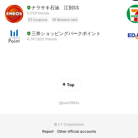
ナラサキ石油 江別SS
5,059 friends
Coupons
Reward card
三井ショッピングパークポイント
4,747,830 friends
Top
@owi2992x
© LY Corporation
Report
Other official accounts