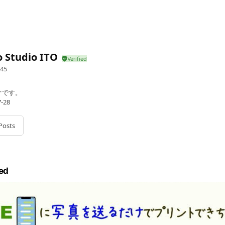
 Studio ITO
45
オです。
-28
Posts
ed