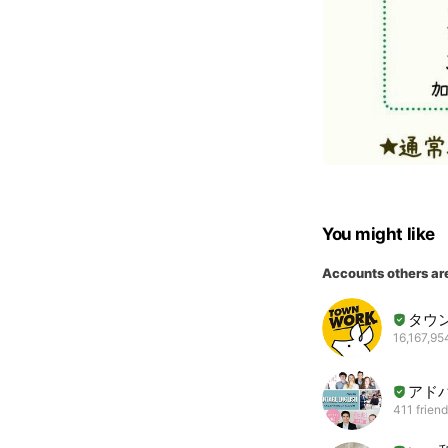
You might like
Accounts others ar
タウ
16,167,95
アドバ
411 frien