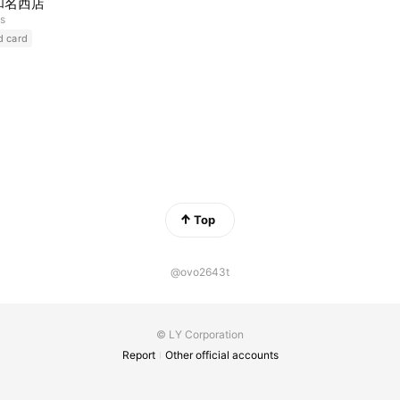
和名西店
ds
d card
Top
@ovo2643t
© LY Corporation
Report
Other official accounts