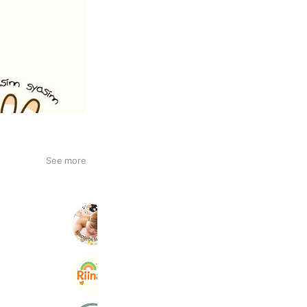
See more
創ボディデザイン犬山
550 friends
Riinail
301 friends