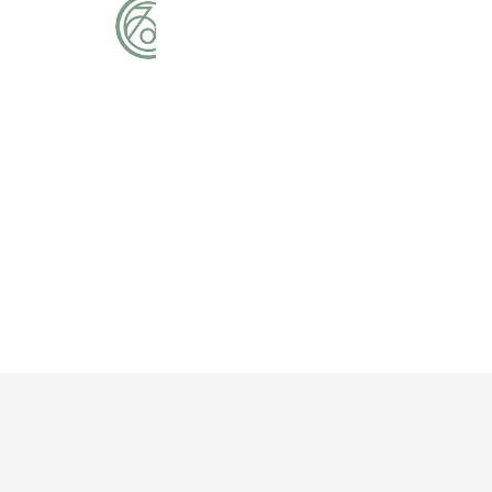
★ゐなcafe公式
586 friends
Reward card