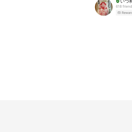
いつ
618 frien
Rewar