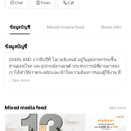
Tue
09:00 - 18:00
Chat
Posts
Call
Wed
09:00 - 18:00
Thu
09:00 - 18:00
Fri
09:00 - 18:00
Sat
09:00 - 18:00
ข้อมูลบัญชี
Mixed media feed
Basic info
ข้อมูลบัญชี
OVERLAND กว่าสิบปีที่ โอเวอร์แลนด์ อยู่ในอุตสาหกรรมชิ้น
ส่วนออฟโรด และอุปกรณ์ยานยนต์ ประสบการณ์ที่ผ่านมาของ
เราได้ทำให้เราตระหนักและเข้าใจความต้องการของผู้ใช้งาน ที่
รู้และเข้าใจว่านักเดินทางด้วยกันต้องการอะไร เราจึงทำงานกัน
...
See more
อย่างหนักในทุกวัน เพื่อให้ทุกสิ่งที่เราคิด ได้รับใช้ในทุกสิ่งที่
ลูกค้าต้องการ
Mixed media feed
See more