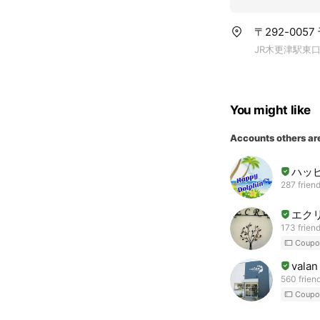
〒292-005
JR木更津駅東口
You might like
Accounts others ar
ハッピ
287 frien
エクリ
173 frien
Coupo
valan
560 frien
Coupo