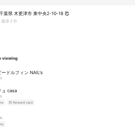
7 千葉県 木更津市 東中央2-10-18
 徒歩２分
e viewing
ードルフィン NAIL's
ds
ュ casa
ds
ns
Reward card
ds
ns