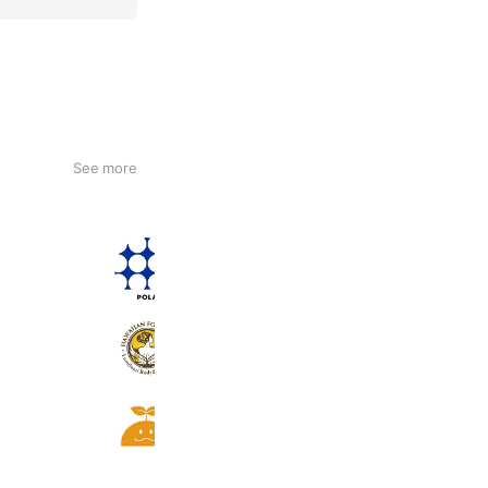
See more
POLA THE BEAUTY 茂原店
1,037 friends
Coupons
Reward card
ハワイアンフォレストSpa木更津店
308 friends
Coupons
ちいきカルチャー公津の杜教室
289 friends