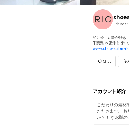
shoe
Friends
1
私に優しい靴が好き
千葉県 木更津市 東中央2
www.shoe-salon-rio
Chat
アカウント紹介
こだわりの素材
ただきます。 
か？！ なお靴