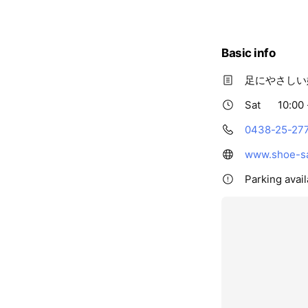
Basic info
足にやさしい
Sat
10:00 
0438-25-27
www.shoe-sal
Parking avail