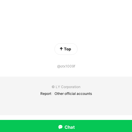
Top
@otx1009f
© LY Corporation
Report
Other official accounts
Chat