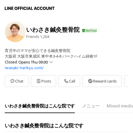
いわさき鍼灸整骨院
Friends
1,204
育児中のママが安心できる鍼灸整骨院
大阪府 大阪市東成区 東中本3-4-8 パークハイム緑橋1F
Closed
Opens Thu 09:00
iwasaki-harikyu.com/
Sun
09:00 - 12:00
Mon
09:00 - 20:00
Tue
Closed
Chat
Posts
Call
Reward cards
Wed
09:00 - 20:00
Thu
09:00 - 20:00
Fri
09:00 - 20:00
Sat
09:00 - 17:00
いわさき鍼灸整骨院はこんな院です
メニュー
Mixed media
休み：火曜・祝日・第2・4木曜午後
いわさき鍼灸整骨院はこんな院です