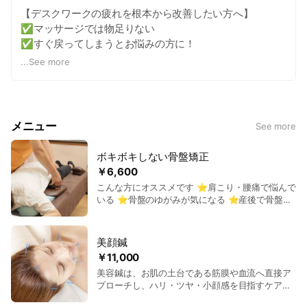
【デスクワークの疲れを根本から改善したい方へ】
✅マッサージでは物足りない
✅すぐ戻ってしまうとお悩みの方に！
...
See more
鍼灸・整体・骨盤矯正を組み合わせたオーダーメイド施術
で深部の筋肉までアプローチ◎
院長が毎回同じ担当だから体の状態をしっかり把握♪
「朝スッキリ目覚められるようになった」と実感の声続々
メニュー
See more
★ボキボキしない優しい施術で初めての方も◎
ボキボキしない骨盤矯正
￥6,600
こんな方にオススメです ⭐️肩こり・腰痛で悩んで
いる ⭐️骨盤のゆがみが気になる ⭐️産後で骨盤を
引き締めたい ⭐️ボキボキされるのは怖い 当院の
骨盤矯正は優しい矯正です 大きな力を加えて骨を
鳴らしたりはしないので、小さなお子様やご高齢
美顔鍼
の方も安心して受けていただけます
￥11,000
美容鍼は、お肌の土台である筋膜や血流へ直接ア
プローチし、ハリ・ツヤ・小顔感を目指すケアで
す。 微細な刺激でコラーゲン産生を促し、たる