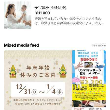
み・ほうれい線・むくみに働きかけます。 メイク
したままOK、痛みは最小限。 初めての方には丁
子宝鍼灸(不妊治療)
寧なカウンセリング付き。 翌日の化粧ノリの違い
￥11,000
を、まずは一度ご体感ください。 衛生管理を徹底
妊娠を望まれている方へ鍼灸をオススメするの
し、使い捨て鍼を使用。 リラックスして受けられ
は、血流促進と自律神経の安定化により、冷えや
ます。 ブライダル前や写真撮影の前にもおすす
ストレス由来の不調を整えやすいこと。 子宮・卵
め。 通院目安は週1回3ヶ月で肌質改善 安定後は
巣周囲のめぐりを高め、体温リズムや睡眠の質を
月1回のメンテナンスで美肌をキープ。
支えます。 周期や体調に合わせ刺激量を調整し、
通院中の負担軽減や深いリラックスにも貢献。 細
Mixed media feed
い使い捨て鍼で痛みは最小限、衛生管理も徹底。
See more
ホルモンバランスの揺らぎに伴う肩首のこわば
り、頭痛、便秘などもあわせてケア。 まずは週1
回を目安に3ヶ月継続し、からだの土台づくり
を。 疑問はいつでもご相談ください。無理のない
範囲で続けやすい計画を一緒に。 ご予約はお名
前・希望日時・子宝鍼灸とメッセージください