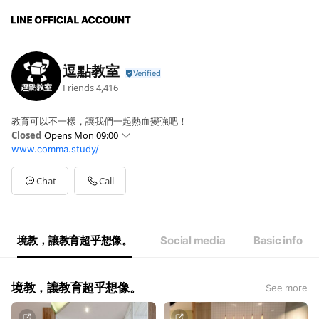
逗點教室
Friends
4,416
教育可以不一樣，讓我們一起熱血變強吧！
Closed
Opens Mon 09:00
www.comma.study/
Sun
Closed
Mon
09:00 - 18:00
Tue
09:00 - 18:00
Chat
Call
Wed
09:00 - 18:00
Thu
09:00 - 18:00
Fri
09:00 - 18:00
Sat
Closed
境教，讓教育超乎想像。
Social media
Basic info
境教，讓教育超乎想像。
See more