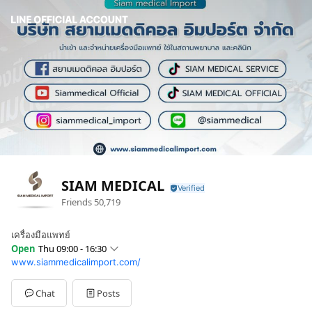
SIAM MEDICAL
Friends
50,719
เครื่องมือแพทย์
Open
Thu 09:00 - 16:30
www.siammedicalimport.com/
Sun
Closed
Mon
09:00 - 16:30
Tue
09:00 - 16:30
Chat
Posts
Wed
09:00 - 16:30