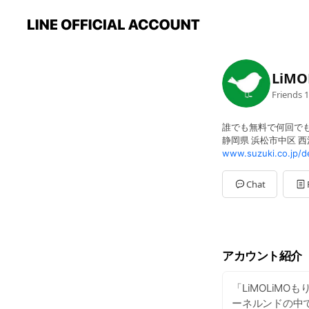
LiM
Friends
1
誰でも無料で何回で
静岡県 浜松市中区 
www.suzuki.co.jp/d
Chat
アカウント紹介
「LiMOLiM
ーネルンドの中