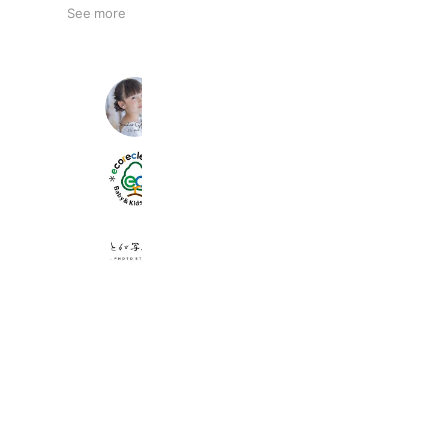
See more
スタジオコフレ大宮STUDIO
4,308 friends
エコリクルプラス浜北店
6,205 friends
とが写真館
881 friends