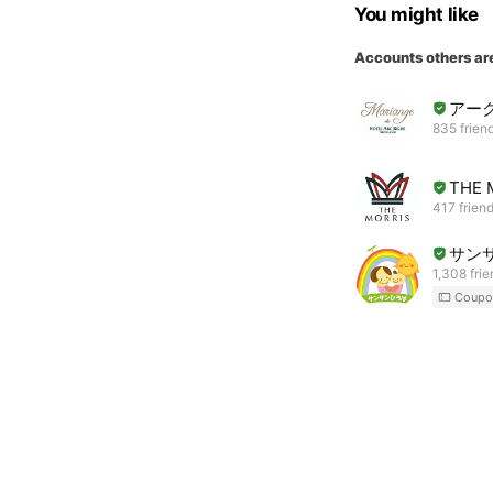
You might like
Accounts others ar
アー
835 frien
THE 
417 frien
サン
1,308 fri
Coupo