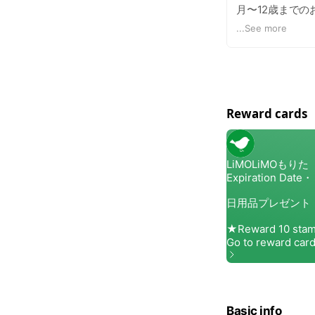
月〜12歳まで
来る多目的室と
...
See more
Reward cards
Basic info