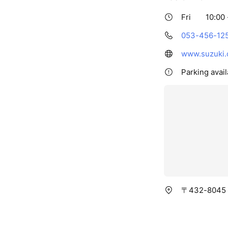
Fri
10:00 
053-456-12
www.suzuki.c
Parking avai
〒432-80