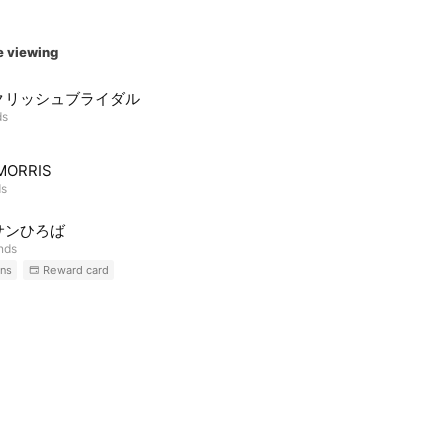
e viewing
クリッシュブライダル
ds
MORRIS
ds
サンひろば
ends
ns
Reward card