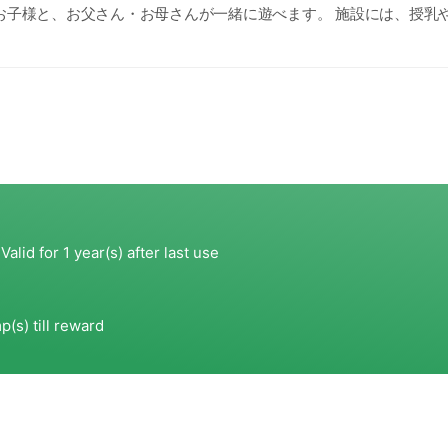
のお子様と、お父さん・お母さんが一緒に遊べます。 施設には、授乳
、女性トイレにオムツ替えの台もございます。 お気軽にご利用くだ