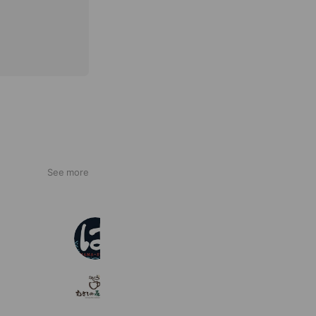
See more
はま寿司
4,787,091 friends
むさしの森珈琲
436,897 friends