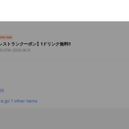
time use
レストランクーポン】1ドリンク無料!!
6.07.16
~
2026.08.31
65
e.jp/
1 other items