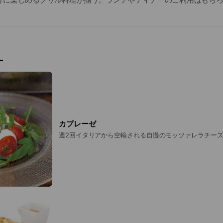
してご利用いただけます。店内はワインボトルがずらりと並ぶスタ
友達同士とのお食事会のほか、各種パーティや結婚式の二次会など
unch time 11:00-15:30（LO 14:30） Cafe time 14:00-16:00 
O 23:00） ※金土のみ 17:00-26:00（LO 25:30）
ー
カプレーゼ
週2回イタリアから空輸される自慢のモッツァレラチー