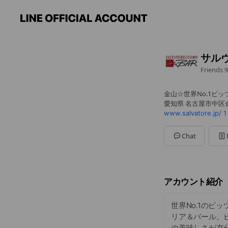
サル
Friends
9
金山☆世界No.1ピッ
愛知県 名古屋市中区金山
www.salvatore.jp/
1
Chat
アカウント紹介
世界No.1の
リア＆バール。
の美味しさが存