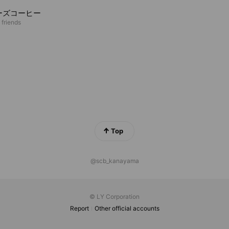
ーズコーヒー
 friends
Top
@scb_kanayama
© LY Corporation
Report
Other official accounts