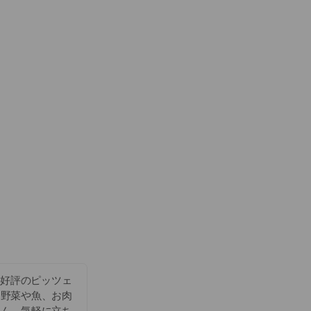
と好評のピッツェ
な野菜や魚、お肉
ろん、気軽に立ち