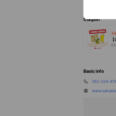
Coupon
1-
【
202
Basic info
052-324-67
www.salvator