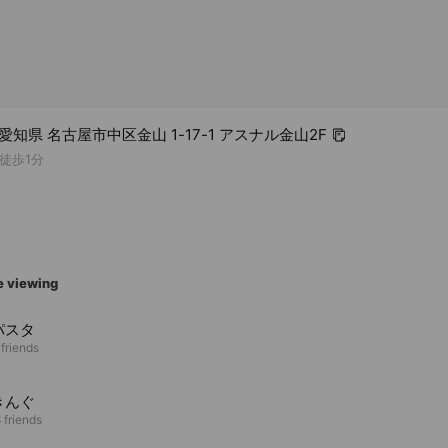
2 愛知県 名古屋市中区金山 1-17-1 アスナル金山2F
徒歩1分
e viewing
パスタ
 friends
きんぐ
 friends