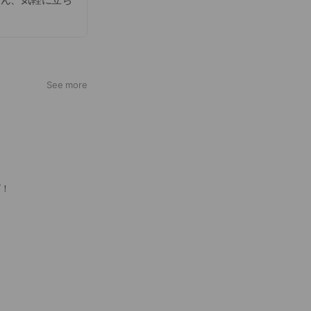
イリッシュな空
様々なシーンに最
Dinner time
See more
ズ！