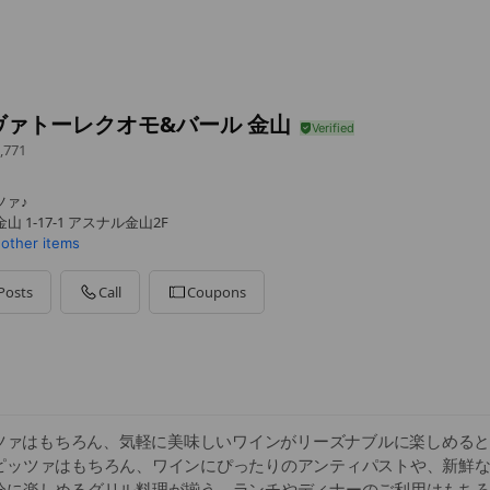
ヴァトーレクオモ&バール 金山
,771
ツァ♪
 1-17-1 アスナル金山2F
 other items
Posts
Call
Coupons
ピッツァはもちろん、気軽に美味しいワインがリーズナブルに楽しめる
ピッツァはもちろん、ワインにぴったりのアンティパストや、新鮮
分に楽しめるグリル料理が揃う。ランチやディナーのご利用はもち