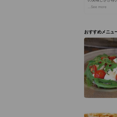
寄れるバールと
...
See more
間。デートやお
適です。 ＜営業時間＞ L
17:00-23:30（L
おすすめメニュ