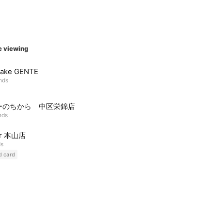
e viewing
make GENTE
ends
ーのちから 中区栄錦店
nds
ir 本山店
ds
d card