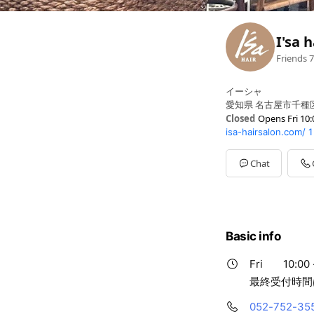
I'sa h
Friends
7
イーシャ
愛知県 名古屋市千種区
Closed
Opens Fri 10:
isa-hairsalon.com/
1
Sun
10:00 - 18:00
Mon
Closed
Tue
Closed
Chat
Wed
10:00 - 19:00
Thu
10:00 - 19:00
Fri
10:00 - 19:00
Sat
10:00 - 19:00
最終受付時間はメニ
Basic info
Fri
10:00 
最終受付時間
052-752-35