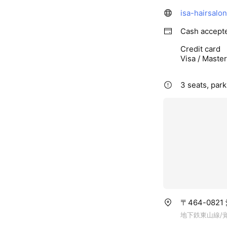
isa-hairsalo
Cash accept
Credit card
Visa / Maste
3 seats, park
〒464-08
地下鉄東山線/