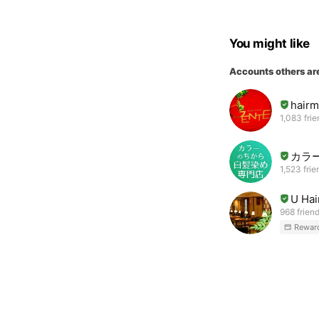
You might like
Accounts others ar
hair
1,083 fri
カラ
1,523 frie
U Ha
968 frien
Rewar