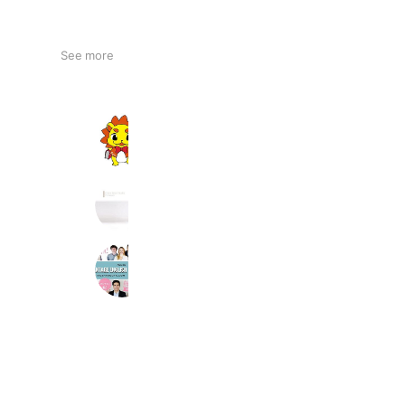
See more
エコール・ドゥ・アンファン
1,883 friends
Coupons
Reward card
PhotoSekoStudio
573 friends
Coupons
Reward card
アドバンテージenglish
411 friends