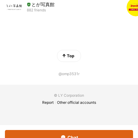
とが写真館
882 friends
Top
@omp3531r
© LY Corporation
Report
Other official accounts
Chat