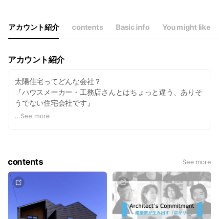
アカウント紹介
contents
Basic info
You might like
アカウント紹介
太陽住宅ってどんな会社？
『ハウスメーカー・工務店さんとはちょっと違う、ありそ
うでない住宅会社です』
...
See more
注文・建売・中古と様々な形態の住宅に全て対応し「自
社・仲介」どちらの取引も対応。あらゆる選択肢を取り扱
う事で＂会社の都合＂ではない【最適な提案】が出来るこ
とが、お客様のメリットです。
contents
See more
そんな会社に使い慣れたLINEのトークで気軽にマイホーム
の相談をしてみませんか？