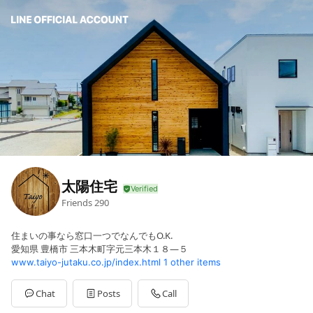
太陽住宅
Friends
290
住まいの事なら窓口一つでなんでもO.K.
愛知県 豊橋市 三本木町字元三本木１８―５
www.taiyo-jutaku.co.jp/index.html
1 other items
Chat
Posts
Call