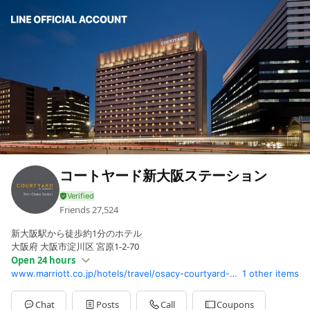
コートヤード新大阪ステーション
Friends
27,524
新大阪駅から徒歩約1分のホテル
大阪府 大阪市淀川区 宮原1-2-70
Open 24 hours
www.marriott.co.jp/hotels/travel/osacy-courtyard-shin-osaka-station/
1 other items
Sun
Open 24 hours
Mon
Open 24 hours
Tue
Open 24 hours
Chat
Posts
Call
Coupons