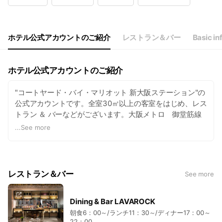
Wed
Open 24 hours
Thu
Open 24 hours
Fri
Open 24 hours
Sat
Open 24 hours
ホテル公式アカウントのご紹介
レストラン＆バー
Basic in
ホテル公式アカウントのご紹介
"コートヤード・バイ・マリオット 新大阪ステーション"の
公式アカウントです。全室30㎡以上の客室をはじめ、レス
トラン ＆ バーなどがございます。大阪メトロ 御堂筋線
及び新幹線「新大阪駅」より徒歩約1分の距離に位置する
...
See more
ホテルです。ホテルはマリオット系のホテルとなり、世界
のビジネストラベラーに愛されるコートヤードブランドの
サービスを提供いたしております。大阪を訪れる旅行者の
皆様に、快適でバランスのとれたリフレッシングなひとと
レストラン＆バー
See more
きをお過ごしいただけるようにいたしております。公式
LINEアカウントでは、レストランや宿泊プラン情報など、
旬な情報を皆さまにお届けいたしております。
Dining & Bar LAVAROCK
朝食6：00～/ランチ11：30～/ディナー17：00～
22：00