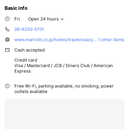
Basic info
Fri
Open 24 hours
06-6350-5701
www.marriott.co.jp/hotels/travel/osacy-courtyard-shin-osaka-station/
1 other items
Cash accepted
Credit card
Visa / Mastercard / JCB / Diners Club / American
Express
Free Wi-Fi, parking available, no smoking, power
outlets available