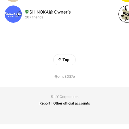
SHINOKA輪 Owner‘s
207 friends
Top
@omc3087e
© LY Corporation
Report
Other official accounts