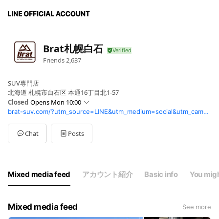
Brat札幌白石
Friends
2,637
SUV専門店
北海道 札幌市白石区 本通16丁目北1-57
Closed
Opens Mon 10:00
brat-suv.com/?utm_source=LINE&utm_medium=social&utm_campaign=Tomakomai
Sun
10:00 - 19:30
Mon
10:00 - 19:30
Tue
10:00 - 19:30
Chat
Posts
Wed
10:00 - 19:30
Thu
10:00 - 19:30
Fri
10:00 - 19:30
Sat
10:00 - 19:30
Mixed media feed
アカウント紹介
Basic info
You migh
日曜日は10:00~19:00
Mixed media feed
See more