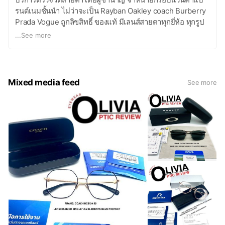
รนด์เนมชั้นนำ ไม่ว่าจะเป็น Rayban Oakley coach Burberry
Prada Vogue ถูกลิขสิทธิ์ ของแท้ มีเลนส์สายตาทุกยี่ห้อ ทุกรูป
แบบ อาทิเช่น Rodenstock Hoya Essilor Nikon Zeiss รับ
...
See more
ประกันความพึงพอใจในค่าสายตา 30 วัน ทางร้านมีบริการส่ง
EMS ทั้งในประเทศและต่างประเทศ เดินทางสะดวกสบายด้วย
BTSสถานีตลาดพลู ออกทางออกที่ 4 หรือจะขับรถมาก็สามารถ
จอดได้ที่หน้าร้าน เปิดบริการทุกวันไม่มีวันหยุดตั้งแต่ 10.00-
Mixed media feed
See more
20.00 สามารถรูดบัตรเครดิตได้ไม่ชาร์จเพิ่ม สอบถามเพิ่มเติม
โทร 02-8913646,0863931020