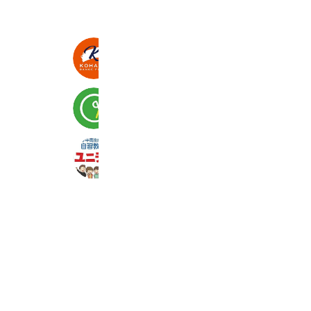
Kohama Dance Plaza
154 friends
チョキペタ 東戸塚店
6,333 friends
ユニティ西谷梅の木
705 friends
Coupons
Reward card