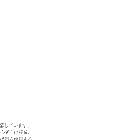
開講しています。
初心者向け授業、
ル機器を使用する