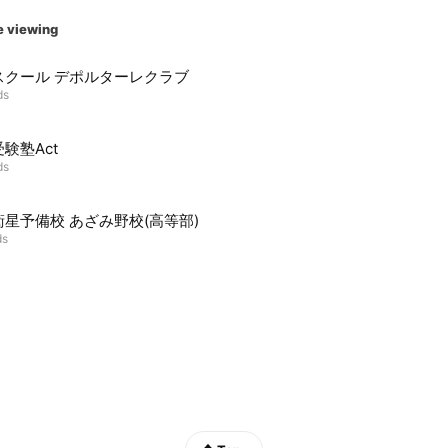
e viewing
スクール デポルターレクラブ
ds
験塾Act
ds
星予備校 あざみ野校(高等部)
ds