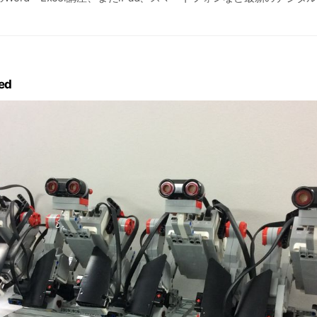
習得できるレッスン、セキュリティ講座など
グラミング講座「Scratch」「ロボット」「Python」
ed