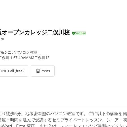
通オープンカレッジ二俣川校
70
グ&シニアパソコン教室
 1-67-4 YAMAKI二俣川1F
LINE Call (free)
Posts
より徒歩5分。地域密着型のパソコン教室です。 主に以下の講座を
講座：時間を選んで受講するセミプライベートレッスン、シニア・
Word・Excel講座、またiPad、スマートフォンなど最新のデジタ