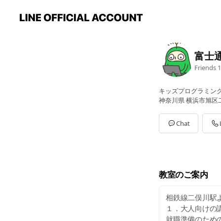
富士
Friends
1
キッズプログラミン
神奈川県 横浜市旭区二俣川
Chat
教室のご案内
相鉄線二俣川駅
１．大人向けの
就職準備のための