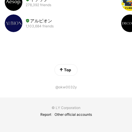
ますよね。例えば音楽とか絵とか蕎麦とか・・・。それを
278,392 friends
芸術の世界では『審美眼』、サブカルチャーの分野では
『オタク』、趣味の領域だと『通（つう）』と呼ぶんだと
アルビオン
思います。 ならば徹底的に自然食における審美眼を養って
1,103,684 friends
いこうと決意し、それからの一日一日を重ねてきました。
何が自然で、何が不自然なのか・・・ 本来人間が食べるべ
き食べ物とは何か・・・ 極力環境に負荷をかけない暮らし
とは、どんな暮らしなのか・・・ 私達夫婦もまだ道半ばで
すが、ある程度は自分達の基準のようなものが出来たよう
に思います。 『食べること、体のこと』 『使う物』 『心
のこと』 私達はたくさんの先輩達に色んな気付きを頂きま
Top
した。 次は、私達が誰かのヒントになれれば幸いです。
@okw0032y
© LY Corporation
Report
Other official accounts