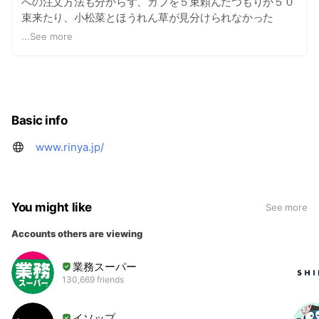
への注文方法も分からず、カブを５束頼んだつもりが５０
束来たり、小松菜とほうれん草が見分けられなかった
り…。 右も左も分からないとはこの事！ってくらい何も分
...
See more
からないままバタバタの状態で日々を過ごしていました。
そんなある日、40代か50代くらいの女性が商品棚の前に
立ったまま、ジ～っと商品を見つめていました。 あまりに
も長い間直立したまま商品を見ていらっしゃるので、「何
かお探しですか？」と尋ねました。 すると「今、病院でガ
Basic info
ンだって言われたんです。何を食べたらいいでしょう
か？」と言われました。 その時、初めて自然食品店が他の
www.rinya.jp/
お店とは違う責任を持っているという事に気がつきまし
た。 自然食業界というのは“自然”と名乗っている限り、世
の中には“不自然”な食品があるという事を明確に示唆して
いる業界なんですね。 そこが私が昔から“選民意識”とダブ
You might like
See more
らせて感じていた部分だったのですが、いざ自然食品業界
Accounts others are viewing
に飛び込み、自然食品店で販売されているものと、自然食
品店では販売しないものとの違いを知れば知る程、自然食
業務スーパー
を好む人達は“選ばれた民”なのではなく“選ぶ基準が明確な
130,669 friends
民”なんだなと理解しました。 でもよく考えたら、対象が
なんであろうと何かを知れば知る程、究めれば究める程、
感覚が鋭ければ鋭い程、見分ける基準ってハッキリしてき
イソップ