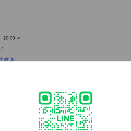
- 20:00
17
hain.jp
able