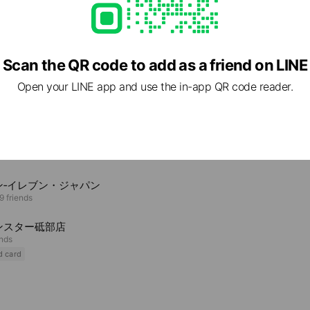
8 愛媛県 西予市 宇和町下松葉340-2
Scan the QR code to add as a friend on LINE
Open your LINE app and use the in-app QR code reader.
e viewing
うマート三芳店
ds
ン‐イレブン・ジャパン
9 friends
ンスター砥部店
ends
d card