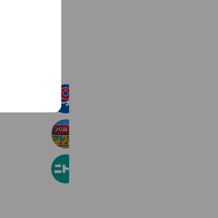
See more
コーナン 鴨島店
1,709 friends
釣具のフレンド松前店
2,662 friends
ニトリ
32,328,108 friends