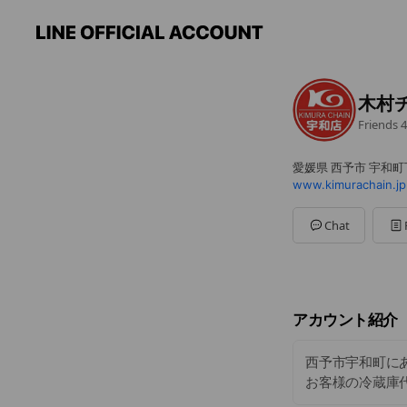
木村
Friends
4
愛媛県 西予市 宇和町下
www.kimurachain.jp
Chat
アカウント紹介
西予市宇和町に
お客様の冷蔵庫