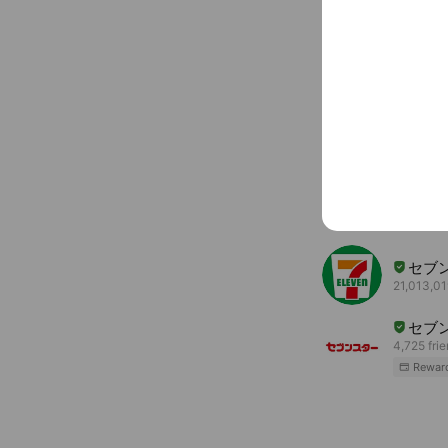
〒797-001
You might like
Accounts others ar
そご
689 frien
セブ
21,013,01
セブ
4,725 fri
Rewar