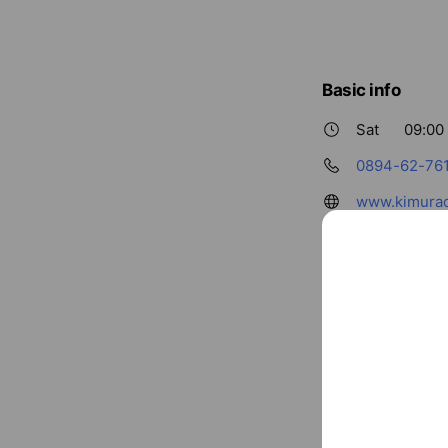
Basic info
Sat
09:00 
0894-62-76
www.kimurac
Parking avail