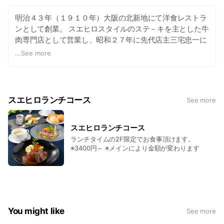
明治４３年（１９１０年）大阪の北新地にて洋食レストラ
ンとして創業。 スエヒロスタイルのステ－キを主とした牛
肉専門店として営業し、昭和２７年に先代店主三宅忠一に
より ”しゃぶしゃぶ” を考案して以来世界的にスエヒロの名
...
See more
を広めてまいりました。 当店は大阪の永楽町スエヒロ本店
より正式にのれん分けして頂いて滋賀県草津市にて営業し
ております。
スエヒロランチコース
See more
スエヒロランチコース
ランチタイムの2F限定でお食事頂けます。
※3400円～ ※メインにより金額が変わります
You might like
See more